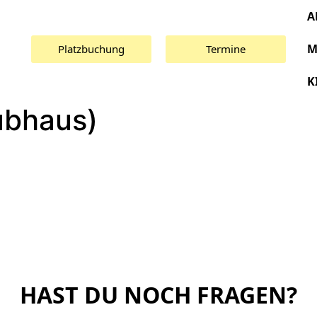
A
M
Platzbuchung
Termine
K
ubhaus)
HAST DU NOCH FRAGEN?